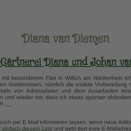
Diana van Diemen
Gärtnerei Diana und Johan va
 mit besonderem Flair in Willich am Niederrhein Ic
nen Gartenreisen, nämlich die exakte Vorbereitung m
eln von Adressdaten und dem Ausarbeiten eine
in und wieder vor, dass ich etwas spontan abändere
Stauden-
ah
…
Gärtnerei
Diana
 euch per E-Mail informieren lassen, wenn neue Artik
und
r einfach diesem Link
und gebt dort eure E-Mailadres
Johan