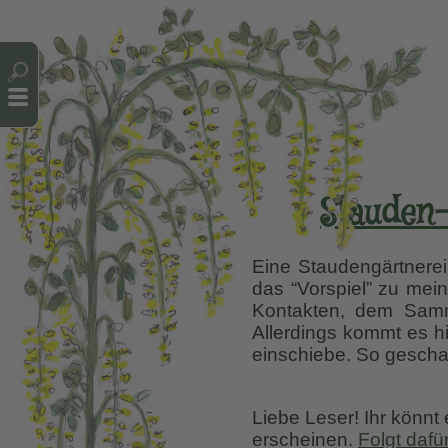
Cookie-Einstellungen
Stauden-
Eine Staudengärtnerei
das “Vorspiel” zu mei
Kontakten, dem Samm
Allerdings kommt es h
einschiebe. So gesch
Liebe Leser! Ihr könnt
erscheinen.
Folgt dafü