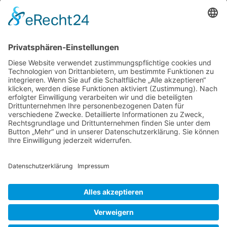
bestimmte Vorstellung, konnte das meinen
Mitreisenden aber schwer vermitteln. Auf jeden
Fall liegt ein Kornischer Garten in Cornwall.
Das ist eine Grafschaft, die im südwestlichsten
Landesteil von Großbritannien liegt. Die an
Devon angrenzende Südwestspitze der
Trebah
Halbinsel ist mit
…
Garden,
Cornwall
Liebe Leser! Ihr könnt euch per E-Mail
in
informieren lassen, wenn neue Artikel auf
Reinkultur
Wurzerlsgarten erscheinen.
Folgt dafür einfach
diesem Link
und gebt dort eure E-Mailadresse
ein.
26. Juli 2024
Cookie-Einstellungen
© 2026 Wurzerls Garten