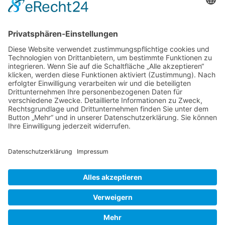
Haus ist eingebettet in den umgebenden
Garten und öffentlich zugänglich.
Namensgeber für Greys Court ist die Familie
Grey, welche die Nachfahren des
normannischen Ritters Anchetil de Greye
Greys
waren.
…
Court
-
Liebe Leser! Ihr könnt euch per E-Mail
Oxfordshire
informieren lassen, wenn neue Artikel auf
Wurzerlsgarten erscheinen.
Folgt dafür einfach
diesem Link
und gebt dort eure E-Mailadresse
ein.
30. April 2021
Cookie-Einstellungen
© 2026 Wurzerls Garten