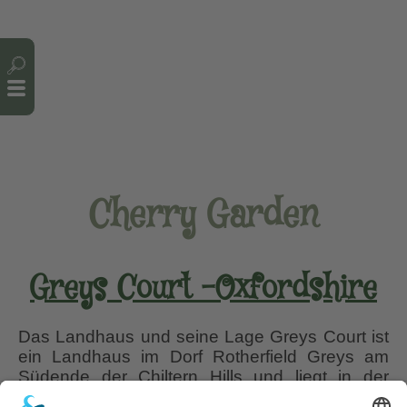
Cookie-Einstellungen
Cherry Garden
Greys Court -Oxfordshire
Das Landhaus und seine Lage Greys Court ist
ein Landhaus im Dorf Rotherfield Greys am
Südende der Chiltern Hills und liegt in der
englischen Grafschaft Oxfordshire. Das ‘Tudor’-