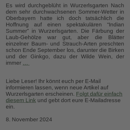
Es wird durchgeblüht in Wurzerlsgarten Nach
dem sehr durchwachsenen Sommer-Wetter in
Oberbayern hatte ich doch tatsächlich die
Hoffnung auf einen spektakulären “Indian
Summer” in Wurzerlsgarten. Die Färbung der
Laub-Gehölze war gut, aber die Blätter
einzelner Baum- und Strauch-Arten preschten
schon Ende September los, darunter die Birken
und der Ginkgo, dazu der Wilde Wein, der
Es
immer
…
wird
durchgeblüht
Liebe Leser! Ihr könnt euch per E-Mail
–
informieren lassen, wenn neue Artikel auf
TEIL
Wurzerlsgarten erscheinen.
Folgt dafür einfach
9
diesem Link
und gebt dort eure E-Mailadresse
–
ein.
SEPT.
&
8. November 2024
OKT.
24