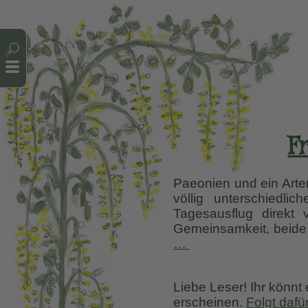
Cookie-Einstellungen
F
Paeonien und ein Arte
völlig unterschiedl
Tagesausflug direkt
Gemeinsamkeit, beide 
Frühling
…
im
Taurus-
Liebe Leser! Ihr könnt
Gebirge
erscheinen.
Folgt dafü
2.