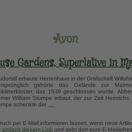
Avon
use Gardens, Superlative in M
udorstil erbaute Herrenhaus in der Grafschaft Wiltsh
 Ursprünglich gehörte das Gelände zur Malm
ediktinerkloster, das 1539 geschlossen wurde. Ab
mer William Stumpe erbaut, der zur Zeit Heinrichs 
Abbey
Stumpe schenkte der
…
House
Gardens,
 euch per E-Mail informieren lassen, wenn neue Artik
Superlative
r einfach diesem Link
und gebt dort eure E-Mailadres
in