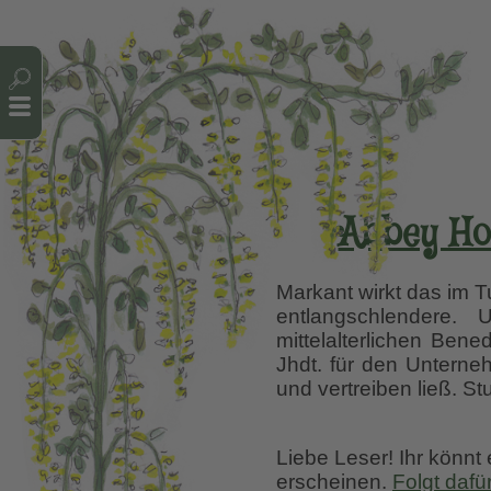
Cookie-Einstellungen
Abbey Ho
Markant wirkt das im T
entlangschlendere.
mittelalterlichen Ben
Jhdt. für den Unterneh
und vertreiben ließ. 
Liebe Leser! Ihr könnt
erscheinen.
Folgt dafü