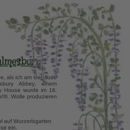
almesbury
ire, als ich am Gebäude
esbury Abbey, einem
bey House wurde im 16.
VIII. Wolle produzieren
el auf Wurzerlsgarten
se ein.