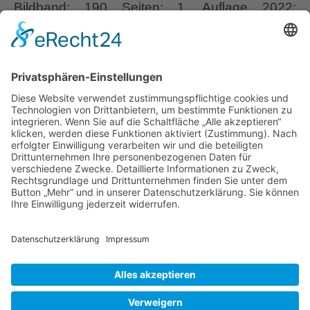
Bildband; 190 Seiten; 1. Auflage 2022;
Selbstverlag Atelier Schneider; Kontakt:
pecoraro-schneider@t-online.de -
Buchrezension – Kann man seinem Garten
eine schönere Liebeserklärung machen, als sie
in Buchform mit vielen aussagestarken Fotos
zusammenzufassen? Zugegeben, die Mehrheit
Gartenbiograph
der Gartenbesitzer könnte das
…
Liebe Leser! Ihr könnt euch per E-Mail
informieren lassen, wenn neue Artikel auf
Wurzerlsgarten erscheinen.
Folgt dafür einfach
diesem Link
und gebt dort eure E-Mailadresse
ein.
1. November 2022