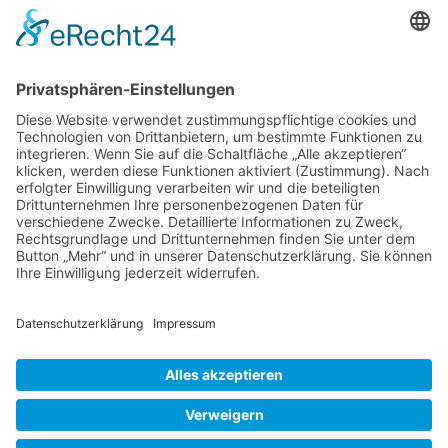
S.; 100 Farbfotos; Klappenbroschur; Ulmer
Verlag; ISBN 978-3-8186-2224-4; ET
21.03.2024 – Buchrezension – Anita Schäffer,
die sich im LBV, dem Landesbund für
Vogelschutz, engagiert, schrieb schon mehrere
Bücher über das Bestimmen und Füttern von
Mehr
Vögeln. Der Ansatz
…
Gezwitscher
im
Liebe Leser! Ihr könnt euch per E-Mail
Garten
informieren lassen, wenn neue Artikel auf
Wurzerlsgarten erscheinen.
Folgt dafür einfach
diesem Link
und gebt dort eure E-Mailadresse
ein.
16. April 2024
Cookie-Einstellungen
© 2026 Wurzerls Garten