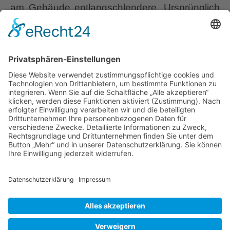
am Gebäude entlangschlendere. Ursprünglich
gehörte das Gelände zur Malmesbury Abbey,
einem mittelalterlichen Benediktinerkloster, das
1539 geschlossen wurde. Abbey House wurde
im 16. Jhdt. für den Unternehmer William
Stumpe erbaut, der zur Zeit Heinrichs VIII.
Wolle produzieren und vertreiben ließ. Stumpe
Abbey
schenkte der
…
House
Gardens,
Liebe Leser! Ihr könnt euch per E-Mail
Superlative
informieren lassen, wenn neue Artikel auf
in
Wurzerlsgarten erscheinen.
Folgt dafür einfach
Malmesbury
diesem Link
und gebt dort eure E-Mailadresse
ein.
19. Mai 2023