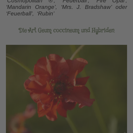
‘Cosmopolitan ®’, ‘Feuerball’, ‘Fire Opal’,
‘Mandarin Orange’, ‘Mrs. J. Bradshaw’ oder
‘Feuerball’, ‘Rubin’
Die Art Geum coccineum und Hybriden