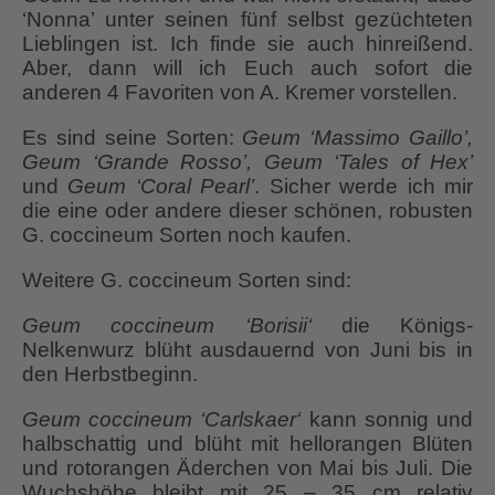
‘Nonna’ unter seinen fünf selbst gezüchteten
Lieblingen ist. Ich finde sie auch hinreißend.
Aber, dann will ich Euch auch sofort die
anderen 4 Favoriten von A. Kremer vorstellen.
Es sind seine Sorten:
Geum ‘Massimo Gaillo’,
Geum ‘Grande Rosso’, Geum ‘Tales of Hex’
und
Geum ‘Coral Pearl’
. Sicher werde ich mir
die eine oder andere dieser schönen, robusten
G. coccineum Sorten noch kaufen.
Weitere G. coccineum Sorten sind:
Geum coccineum ‘Borisii‘
die Königs-
Nelkenwurz blüht ausdauernd von Juni bis in
den Herbstbeginn.
Geum coccineum ‘Carlskaer‘
kann sonnig und
halbschattig und blüht mit hellorangen Blüten
und rotorangen Äderchen von Mai bis Juli. Die
Wuchshöhe bleibt mit 25 – 35 cm relativ