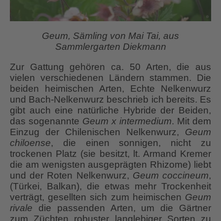
Geum, Sämling von Mai Tai, aus
Sammlergarten Diekmann
Zur Gattung gehören ca. 50 Arten, die aus
vielen verschiedenen Ländern stammen. Die
beiden heimischen Arten, Echte Nelkenwurz
und Bach-Nelkenwurz beschrieb ich bereits. Es
gibt auch eine natürliche Hybride der Beiden,
das sogenannte
Geum x intermedium
. Mit dem
Einzug der Chilenischen Nelkenwurz,
Geum
chiloense
, die einen sonnigen, nicht zu
trockenen Platz (sie besitzt, lt. Armand Kremer
die am wenigsten ausgeprägten Rhizome) liebt
und der Roten Nelkenwurz,
Geum coccineum
,
(Türkei, Balkan), die etwas mehr Trockenheit
verträgt, gesellten sich zum heimischen
Geum
rivale
die passenden Arten, um die Gärtner
zum Züchten robuster langlebiger Sorten zu