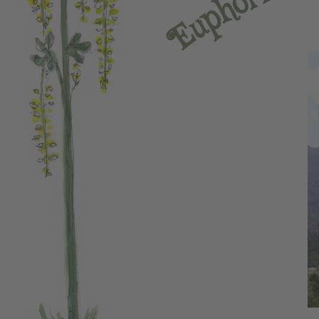
o
h
p
u
E