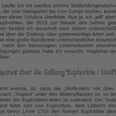
kaufte ich mir wahllos schöne Wolfsmilchgewächse
e, die vom Steingarten bis zum Sumpf reichen, kun
ner dieser Schätze überlebte. Nun ja, ich „will“ abe
Euphorbien, die 2013 zur Staude des Jahres ge
hen besitze ich dauerhaft etwa sieben unterschied
 über die Gattung, über gartenwürdige Arten und 
e eine große Bandbreite unterschiedlicher Ansprü
e nach den bevorzugten Lebensräumen einordnen.
ingungen gärtnert, habe ich versucht, möglichst vie
eiben.
meines über die Gattung Euphorbia / Wolf
cht wusste, ist, dass die „Wolfsmilch“ mit über
 nach „Tragant“ unter den Blütenpflanzen ist, so le
Viertel der Euphorbien-Arten ist sukkulent. Der G
und leitet sich von Euphorbos, dem Leibarzt de
hon bevor Linné 1753 den Namen Euphorbia diese