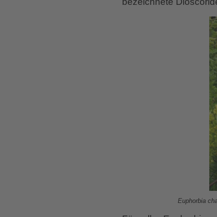
bezeichnete Dioscorid
Euphorbia char