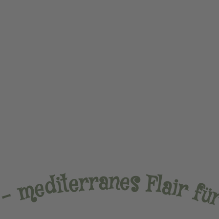
n
a
e
r
s
r
e
F
t
l
i
a
d
i
e
r
m
f
ü
–
n