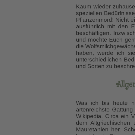
Kaum wieder zuhause 
speziellen Bedürfniss
Pflanzenmord! Nicht ei
ausführlich mit den 
beschäftigen. Inzwisc
und möchte Euch gerne
die Wolfsmilchgewächs
haben, werde ich si
unterschiedlichen Bed
und Sorten zu beschr
Allge
Was ich bis heute ni
artenreichste Gattung
Wikipedia. Circa ein 
dem Altgriechischen 
Mauretanien her. Sc