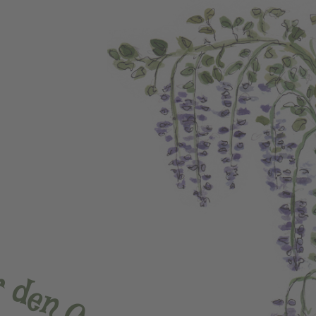
r
d
e
n