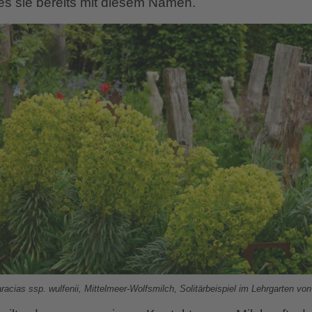
es sie bereits mit diesem Namen.
acias ssp. wulfenii, Mittelmeer-Wolfsmilch, Solitärbeispiel im Lehrgarten vo