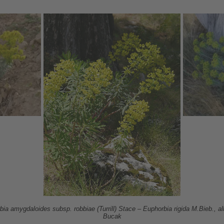
a amygdaloides subsp. robbiae (Turrill) Stace – Euphorbia rigida M.Bieb., al
Bucak