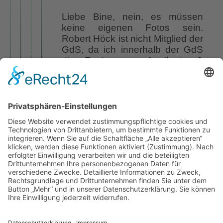
Liebe Bine, nein, es müssen
keine eigenen Fotos sein.
Robert Höck ist nicht Mitglied der
GdS, da ich innerhalb der GdS
die Fachgruppe Aquilegia &
Thalictrum leite, sollte ich das
auch eigentlich wissen.
Es ist tatsächlich nicht ganz so
einfach, wie es sein sollte. Aber
gut, auf jeden Fall wird es in
Wurzerlsgarten unter Pflanzen
und Tiere mit eigenem Index für
Akeleien bald wieder neues zu
lesen geben. Ich bleibe am Ball,
versprochen. LG Bine
Antworten