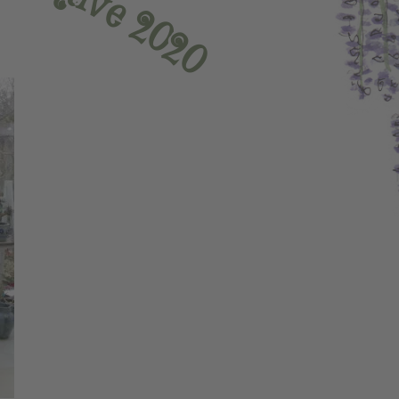
v
e
2
0
2
0