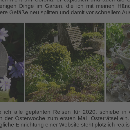
nigen Dinge im Garten, die ich mit meinen Händ
re Gefäße neu splitten und damit vor schnellem Au
re ich alle geplanten Reisen für 2020, schiebe i
 der Osterwoche zum ersten Mal Osterrätsel ein
gliche Einrichtung einer Website steht plötzlich realis