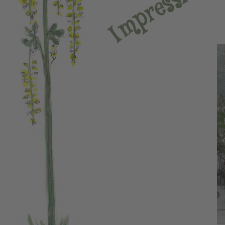
s
s
e
r
p
m
I