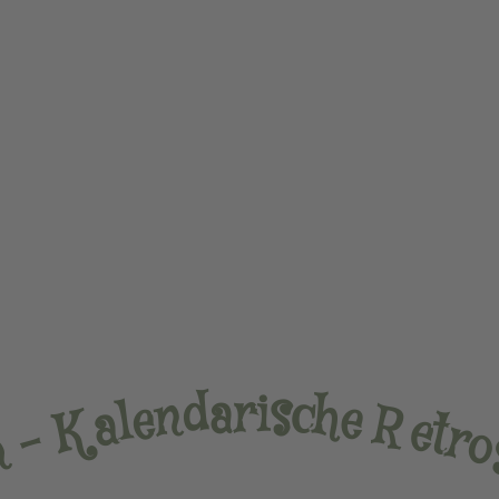
r
i
a
s
c
d
h
n
e
e
l
R
a
e
K
t
r
–
n