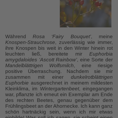
Während
Rosa ‘Fairy Bouquet’
, meine
Knospen-Strauchrose
, zuverlässig wie immer,
ihre Knospen bis weit in den Winter hinein rot
leuchten ließ, bereitete mir
Euphorbia
amygdaloides ‘Ascott Rainbow’
, eine Sorte der
Mandelblättrigen Wolfsmilch
, eine riesige
positive Überraschung. Nachdem sie mir
zusammen mit einer
dunkelrotblättrigen
Euphorbie
ausgerechnet in meinem mildesten
Kleinklima, im
Wintergartenbeet
, eingegangen
war, pflanzte ich erneut ein Exemplar am Ende
des rechten Beetes, genau gegenüber dem
Frühlingsbeet an der Ahornecke. Ich kann ganz
schön hartnäckig sein, wenn ich mir etwas
einbilde! Was soll ich sagen, sie scheint einen