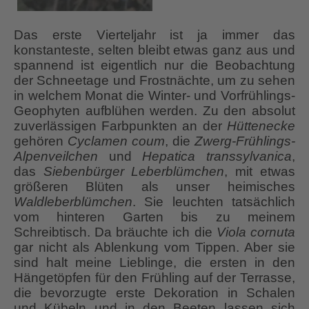
Das erste Vierteljahr ist ja immer das
konstanteste, selten bleibt etwas ganz aus und
spannend ist eigentlich nur die Beobachtung
der Schneetage und Frostnächte, um zu sehen
in welchem Monat die Winter- und Vorfrühlings-
Geophyten aufblühen werden. Zu den absolut
zuverlässigen Farbpunkten an der
Hüttenecke
gehören
Cyclamen coum
, die
Zwerg-Frühlings-
Alpenveilchen
und
Hepatica transsylvanica
,
das
Siebenbürger Leberblümchen
, mit etwas
größeren Blüten als unser heimisches
Waldleberblümchen
. Sie leuchten tatsächlich
vom hinteren Garten bis zu meinem
Schreibtisch. Da bräuchte ich die
Viola cornuta
gar nicht als Ablenkung vom Tippen. Aber sie
sind halt meine Lieblinge, die ersten in den
Hängetöpfen für den Frühling auf der Terrasse,
die bevorzugte erste Dekoration in Schalen
und Kübeln und in den Beeten lassen sich