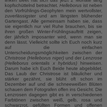
linken Beet hat sich das jetzt 2 Monate lang
kopfschüttelnd betrachtet.
Helleborus
ist neben
den Vorfrühlings-Geophyten mein wertvollster,
zuverlässigster und am längsten blühender
Gartengast. Alle gemeinsam haben sie, dass
sie eigentlich nur viel Ruhe brauchen, bis sie
ihren großen Winter-Frühlingsauftritt zeigen,
der jährlich imposanter wird, wenn man sie
denn lässt. Vielleicht sollte ich Euch noch kurz
auf die einfachen
Unterscheidungsmöglichkeiten zwischen der
Christrose (Helleborus niger)
und der
Lenzrose
(Helleborus orientalis x hybridus)
hinweisen.
Darum habe ich Euch Beide heute abgebildet.
Das Laub der Christrose ist bläulicher und
stärker gezähnt, sie blüht oft schon im
Dezember auf und die schneeweißen Blüten
schauen dem Fotografen offen ins Gesicht. Die
Lenzrosen dagegen gibt es in verschiedenen
Farbtönen zwischen weiß, gelb, rosa und
schwarzrot, gefüllten Formen und offenen