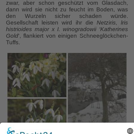
zwar, aber schon geschützt vom Glasdach,
dann wird sie nicht zu feucht im Boden, was
den Wurzeln sicher schaden würde.
Gesellschaft leisten wird ihr die
Netziris, lris
histrioides major x I. winogradowii ‘Katherines
Gold
‘, flankiert von einigen Schneeglöckchen-
Tuffs.