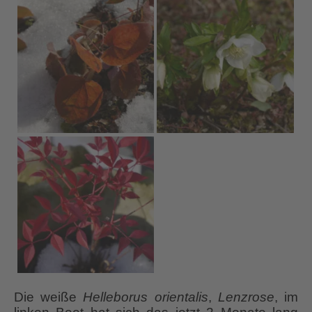
Die weiße
Helleborus orientalis
,
Lenzrose
, im