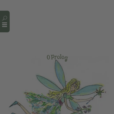
Cookie-Einstellungen
r
o
P
l
o
0
g