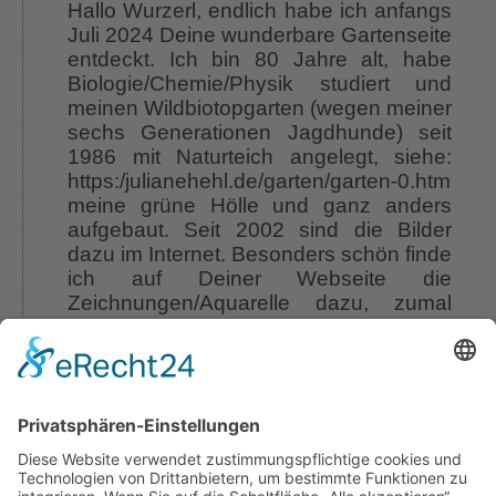
Hallo Wurzerl, endlich habe ich anfangs
Juli 2024 Deine wunderbare Gartenseite
entdeckt. Ich bin 80 Jahre alt, habe
Biologie/Chemie/Physik studiert und
meinen Wildbiotopgarten (wegen meiner
sechs Generationen Jagdhunde) seit
1986 mit Naturteich angelegt, siehe:
https:/julianehehl.de/garten/garten-0.htm
meine grüne Hölle und ganz anders
aufgebaut. Seit 2002 sind die Bilder
dazu im Internet. Besonders schön finde
ich auf Deiner Webseite die
Zeichnungen/Aquarelle dazu, zumal
meine 2016 verstorbene Frau auch
privat solche Illustrationen/Aquarelle
malte.
Vielen Dank für Deine Seelen-Balsam-
Webseite und viele Grüße, Juliane.
Wundere Dich nicht über meinen
Vornamen Juliane, alles dazu steht in