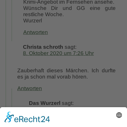
Krimi-Angebot im Fernsehen ansehe.
Wünsche Dir und GG eine gute
restliche Woche.
Wurzerl
Antworten
Christa schroth
sagt:
8. Oktober 2020 um 7:26 Uhr
Zauberhaft dieses Märchen. Ich durfte
es ja schon mal vorab hören.
Antworten
Das Wurzerl
sagt:
8. Oktober 2020 um 10:10 Uhr
…ist uns da tatsächlich kein anderes