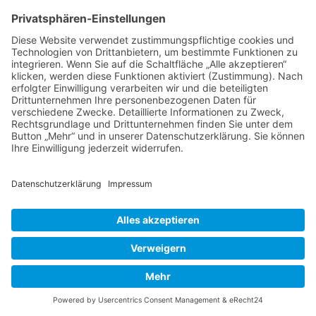
Thema im Auto eingefallen liebe
Christa?
Ich wünsche Dir eine gute Zeit.
Wurzerl
Antworten
Steffi
sagt:
8. Oktober 2020 um 10:11 Uhr
Liebe Renate,
So schön, dass Du nun Deine
wundervollen Geschichten auf
schreibst.
Dankeschön für den tollen Zeitvertreib.
Ganz liebe Grüße von Steffi aus Brielow
PS.: ich freu mich auf viele Weitere!