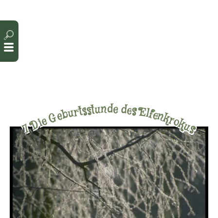
Cookie-Einstellungen
d
n
e
u
d
t
s
e
s
s
t
r
E
u
l
f
b
e
e
n
G
k
r
e
o
i
k
D
u
7
s