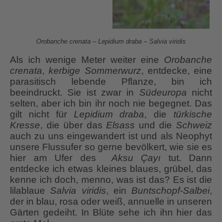
Orobanche crenata
– Lepidium draba – Salvia viridis
Als ich wenige Meter weiter eine
Orobanche
crenata
,
kerbige Sommerwurz
, entdecke, eine
parasitisch lebende Pflanze, bin ich
beeindruckt. Sie ist zwar in
Südeuropa
nicht
selten, aber ich bin ihr noch nie begegnet. Das
gilt nicht für
Lepidium draba
, die
türkische
Kresse
, die über das
Elsass
und die
Schweiz
auch zu uns eingewandert ist und als Neophyt
unsere Flussufer so gerne bevölkert, wie sie es
hier am Ufer des
Aksu Çayı
tut. Dann
entdecke ich etwas kleines blaues, grübel, das
kenne ich doch, menno, was ist das? Es ist die
lilablaue
Salvia viridis
, ein
Buntschopf-Salbei
,
der in blau, rosa oder weiß, annuelle in unseren
Gärten gedeiht. In Blüte sehe ich ihn hier das