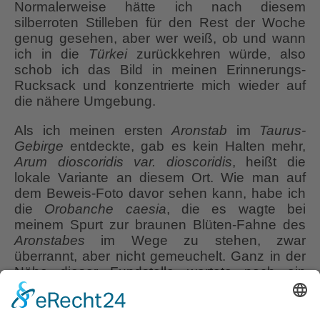
Normalerweise hätte ich nach diesem
silberroten Stilleben für den Rest der Woche
genug gesehen, aber wer weiß, ob und wann
ich in die
Türkei
zurückkehren würde, also
schob ich das Bild in meinen Erinnerungs-
Rucksack und konzentrierte mich wieder auf
die nähere Umgebung.
Als ich meinen ersten
Aronstab
im
Taurus-
Gebirge
entdeckte, gab es kein Halten mehr,
Arum dioscoridis var. dioscoridis
, heißt die
lokale Variante an diesem Ort. Wie man auf
dem Beweis-Foto davor sehen kann, habe ich
die
Orobanche caesia
, die es wagte bei
meinem Spurt zur braunen Blüten-Fahne des
Aronstabes
im Wege zu stehen, zwar
überrannt, aber nicht gemeuchelt. Ganz in der
Nähe dieser Fundstelle wartete noch ein
hübsches gelbes
Scutellaria orientalis subsp.
pinnatifida
, ein
Helmkraut
, auf mich. Mein
Adrenalinspiegel war inzwischen so