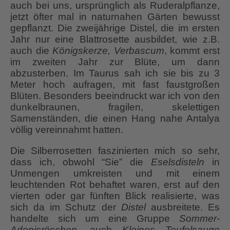
auch bei uns, ursprünglich als Ruderalpflanze,
jetzt öfter mal in naturnahen Gärten bewusst
gepflanzt. Die zweijährige Distel, die im ersten
Jahr nur eine Blattrosette ausbildet, wie z.B.
auch die
Königskerze, Verbascum
, kommt erst
im zweiten Jahr zur Blüte, um dann
abzusterben. Im Taurus sah ich sie bis zu 3
Meter hoch aufragen, mit fast faustgroßen
Blüten. Besonders beeindruckt war ich von den
dunkelbraunen, fragilen, skelettigen
Samenständen, die einen Hang nahe Antalya
völlig vereinnahmt hatten.
Die Silberrosetten faszinierten mich so sehr,
dass ich, obwohl “Sie” die
Eselsdisteln
in
Unmengen umkreisten und mit einem
leuchtenden Rot behaftet waren, erst auf den
vierten oder gar fünften Blick realisierte, was
sich da im Schutz der
Distel
ausbreitete. Es
handelte sich um eine Gruppe
Sommer-
Adonisröschen
, auch
Kleines Teufelsauge