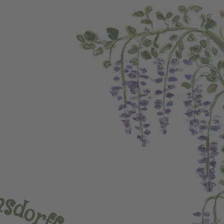
n
s
d
o
r
f