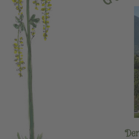
G
Der