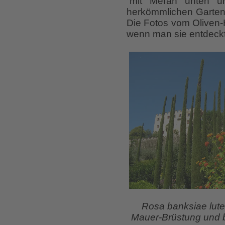
“mit Meran unten un
herkömmlichen Garten-
Die Fotos vom Oliven-H
wenn man sie entdeckt
Rosa banksiae lute
Mauer-Brüstung und bl