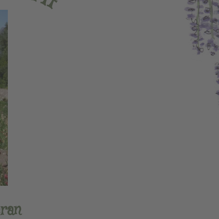
f
eran