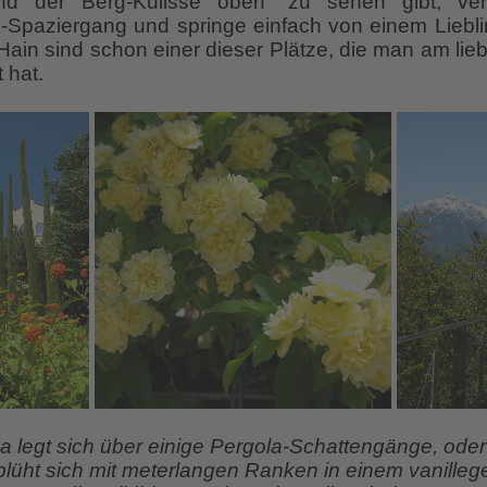
d der Berg-Kulisse oben” zu sehen gibt, ver
Spaziergang und springe einfach von einem Liebli
ain sind schon einer dieser Plätze, die man am lieb
 hat.
a legt sich über einige Pergola-Schattengänge, oder 
üht sich mit meterlangen Ranken in einem vanillege