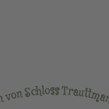
s
s
o
T
l
h
r
c
a
S
u
t
n
t
m
o
v
a
n