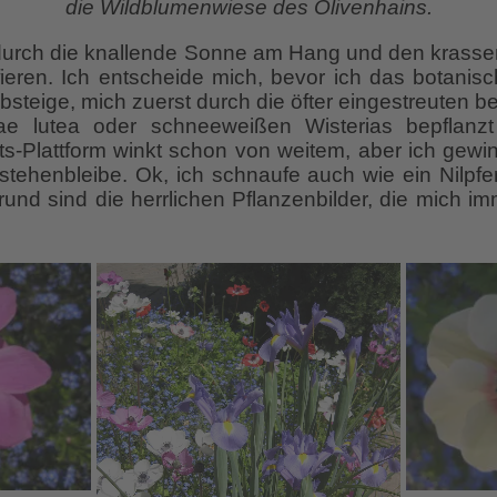
die Wildblumenwiese des Olivenhains.
d durch die knallende Sonne am Hang und den krass
gifieren. Ich entscheide mich, bevor ich das botanis
steige, mich zuerst durch die öfter eingestreuten 
ae lutea oder schneeweißen Wisterias bepflanz
s-Plattform winkt schon von weitem, aber ich gew
stehenbleibe. Ok, ich schnaufe auch wie ein Nilpfer
rund sind die herrlichen Pflanzenbilder, die mich 