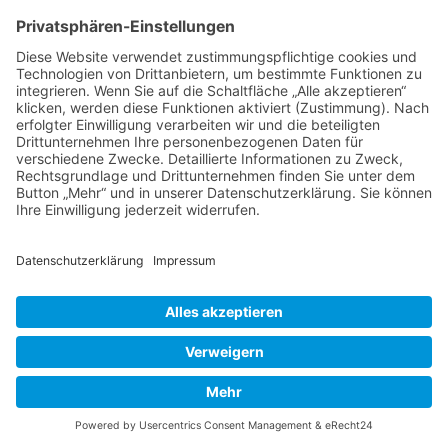
finden. Man braucht dafür lediglich eine einzige
Storchschnabel-Sorte, nämlich Geranium
‘Rozanne’. Sie füllt den Rondellgarten, den ich
nur streife, weil mich ein Lichtschein lockt,
weiterzugehen. Immer wieder lassen mich aber
Gräser, Farne und Bodendecker innehalten,
diese filigranen Pflanzengemeinschaften
könnten auch in einer unberührten Ecke mitten
in der Landschaft stehen, alles ist so natürlich
und selbstverständlich, wie die Bewohner
dieses Gartens.