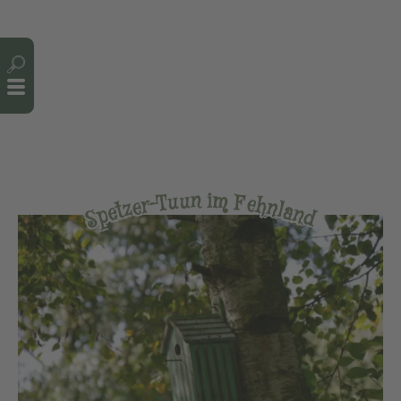
Cookie-Einstellungen
n
i
u
m
u
T
F
-
e
r
h
e
n
z
t
l
a
e
p
n
d
S