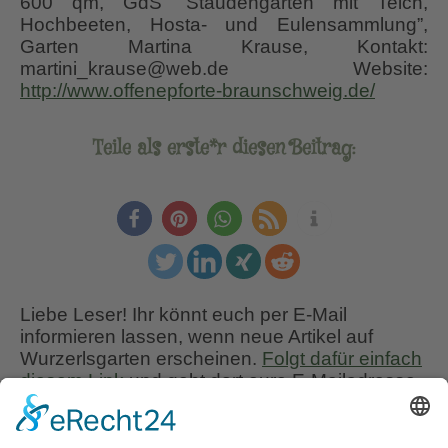
600 qm, GdS “Staudengarten mit Teich,
Hochbeeten, Hosta- und Eulensammlung”,
Garten Martina Krause, Kontakt:
martini_krause@web.de Website:
http://www.offenepforte-braunschweig.de/
Teile als erste*r diesen Beitrag:
Liebe Leser! Ihr könnt euch per E-Mail
informieren lassen, wenn neue Artikel auf
Wurzerlsgarten erscheinen.
Folgt dafür einfach
diesem Link
und gebt dort eure E-Mailadresse
ein.
1. November 2020