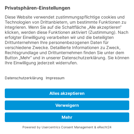
Schlagwörter:
Eulengarten Braunschweig
,
Eulengarten Martina Krause
,
Eulensammlung
,
Garten Martina Krause
Schreibe einen Kommentar
Deine E-Mail-Adresse wird nicht veröffentlicht.
Erforderliche Felder sind mit
*
markiert
Kommentar
*