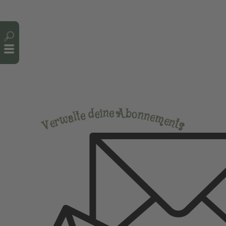
Cookie-Einstellungen
e
n
A
i
b
e
d
o
n
e
n
t
l
e
a
m
w
e
r
n
e
t
V
s