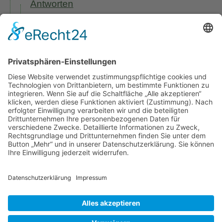
Antworten
Das Wurzerl
sagt:
4. November 2021 um 7:31 Uhr
Kicher, das war mir schon klar liebe
Elke,ich finde den Inhalt dieses
Buches auch um einiges
unterhaltsamer, als mein
Magenknurren. Lass es Dir gutgehen.
LG Wurzerl
Antworten