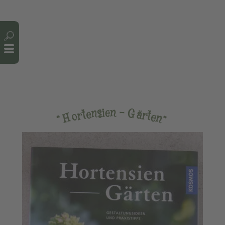
Cookie-Einstellungen
n
e
–
i
s
n
G
e
ä
t
r
r
t
o
e
H
n
“
”