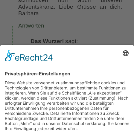
schmücken nun auch unseren
Adventskranz. Liebe Grüsse an dich,
Barbara.
Antworten
Das Wurzerl
sagt:
29. November 2020 um
18:01 Uhr
Oh, das klingt doch prima, ich habe
mir auch schon selber ein Geschenk
gemacht. An meinen Bibliotheks-
Fenstern leuchten jetzt 2
Schwibbögen, bin ganz selig. Dir und
Deiner Familie einen schönen
Advent. Wurzerl
Antworten