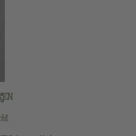
KEN
cht