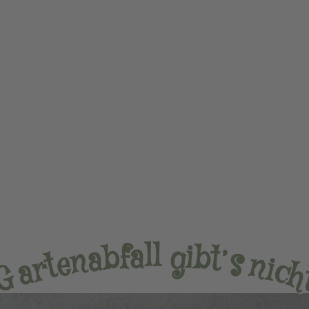
l
l
a
g
f
i
b
b
a
t
’
n
s
e
n
t
r
i
c
a
h
G