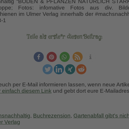
achhaltig “BODEN & PFLANZEN NATÜRLICH STÄRKE
oppe
;
Fotos: infomative Fotos aus div. Bildq
hienen im Ulmer Verlag innerhalb der #machsnachh
3-1
Teile als erste*r diesen Beitrag:
 euch per E-Mail informieren lassen, wenn neue Artik
r einfach diesem Link
und gebt dort eure E-Mailadres
snachhaltig
,
Buchrezension
,
Gartenabfall gibt's nich
r Verlag