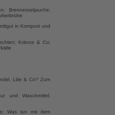
; Brennesseljauche;
arberbrühe
nittgut in Kompost und
lechten; Kränze & Co;
rkälte
del, Lilie & Co? Zum
ur und Waschmittel;
te; Was tun mit dem