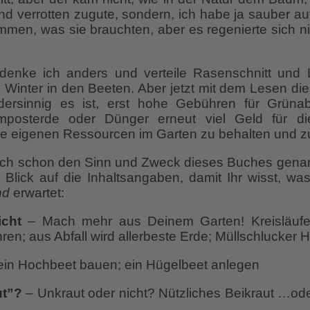
nd verrotten zugute, sondern, ich habe ja sauber au
men, was sie brauchten, aber es regenierte sich ni
 denke ich anders und verteile Rasenschnitt und 
Winter in den Beeten. Aber jetzt mit dem Lesen dies
dersinnig es ist, erst hohe Gebühren für Grüna
mposterde oder Dünger erneut viel Geld für d
ie eigenen Ressourcen im Garten zu behalten und z
lich schon den Sinn und Zweck dieses Buches genan
 Blick auf die Inhaltsangaben, damit Ihr wisst, wa
nd
erwartet:
icht
– Mach mehr aus Deinem Garten! Kreisläufe 
ren; aus Abfall wird allerbeste Erde; Müllschlucker
ein Hochbeet bauen; ein Hügelbeet anlegen
ut”?
– Unkraut oder nicht? Nützliches Beikraut …od