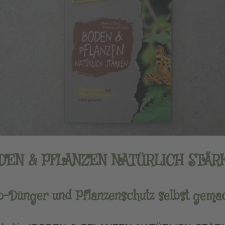
DEN & PFLANZEN NATÜRLICH STÄR
o-Dünger und Pflanzenschutz selbst gema