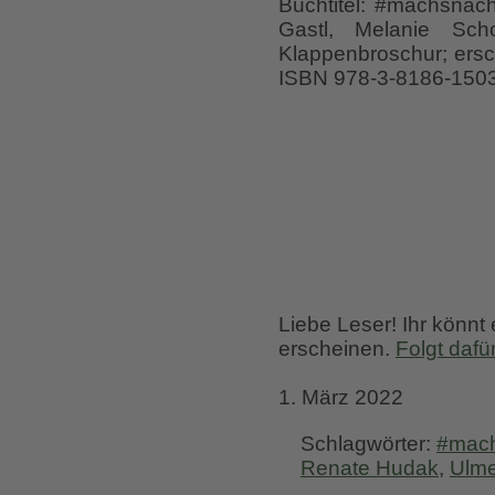
Buchtitel: #machsn
Gastl, Melanie Sch
Klappenbroschur; ersc
ISBN 978-3-8186-150
Liebe Leser! Ihr könnt
erscheinen.
Folgt dafü
1. März 2022
Schlagwörter:
#mach
Renate Hudak
,
Ulme