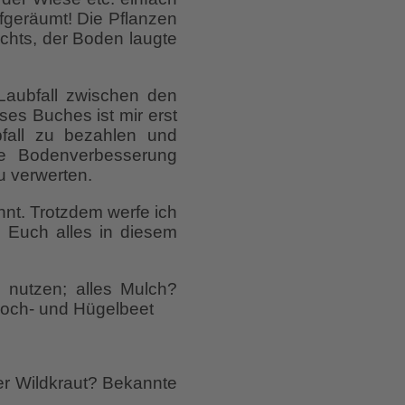
fgeräumt! Die Pflanzen
chts, der Boden laugte
Laubfall zwischen den
es Buches ist mir erst
bfall zu bezahlen und
ie Bodenverbesserung
u verwerten.
nt. Trotzdem werfe ich
s Euch alles in diesem
nutzen; alles Mulch?
 Hoch- und Hügelbeet
er Wildkraut? Bekannte