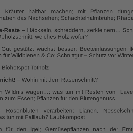
Kräuter haltbar machen; mit Pflanzen düngen
 haben das Nachsehen; Schachtelhalmbrühe; Rhab
e-Reste
– Häckseln, schreddern, zerkleinern… Sch
ehölzschnitt; welches Holz wofür?
Gut gestützt wächst besser; Beeteinfassungen f
n für Wildbienen & Co; Schnittgut – Schutz vor Winte
 Biohotspot Totholz
nicht!
– Wohin mit dem Rasenschnitt?
n Wildnis wagen…; was tun mit Resten von Laven
n zum Essen; Pflanzen für den Blütengenuss
Rosenblüten verarbeiten; Lianen, Nesselschn
s tun mit Falllaub? Laubkompost
n für den Igel; Gemüsepflanzen nach der Ern