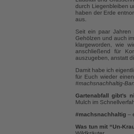
durch Liegenbleiben u
haben der Erde entnom
aus.
Seit ein paar Jahren
Gehölzen und auch im 
klargeworden, wie wi
anschließend für Ko
auszugeben, anstatt d
Damit habe ich eigent
für Euch wieder einen
#machsnachhaltig-Ba
Gartenabfall gibt’s n
Mulch im Schnellverfah
#machsnachhaltig
– 
Was tun mit “Un-Kra
Wildkräuter