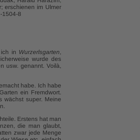
 Hudak, Harald Harazim
;
r; erschienen im Ulmer
6-1504-8
 ich in
Wurzerlsgarten
,
licherweise wurde des
 usw. genannt. Voilà,
gemacht habe. Ich habe
Garten ein Fremdwort.
s wächst super. Meine
n.
hteile. Erstens hat man
nzen, die man glaubt,
tten zwar jede Menge
 der Wiese etc. einfach