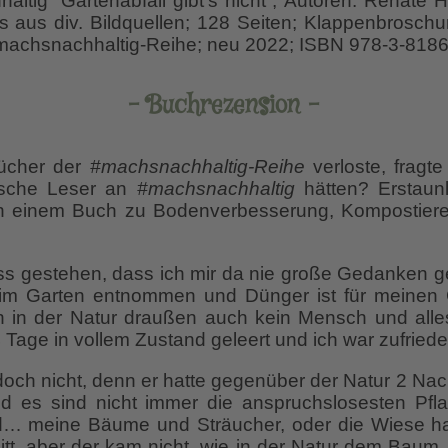
altig “Gartenabfall gibt’s nicht”; Autoren: Renate
os aus div. Bildquellen; 128 Seiten; Klappenbroschu
#machsnachhaltig-Reihe; neu 2022; ISBN 978-3-818
– Buchrezension –
Bücher der
#machsnachhaltig-Reihe
verloste, fragte
nsche Leser an
#machsnachhaltig
hätten? Erstaun
ch einem Buch zu Bodenverbesserung, Kompostieren
uss gestehen, dass ich mir da nie große Gedanken 
im Garten entnommen und Dünger ist für meinen 
h in der Natur draußen auch kein Mensch und alle
 Tage in vollem Zustand geleert und ich war zufriede
och nicht, denn er hatte gegenüber der Natur 2 Nac
d es sind nicht immer die anspruchslosesten Pfla
… meine Bäume und Sträucher, oder die Wiese ha
tt, aber der kam nicht, wie in der Natur dem Baum,