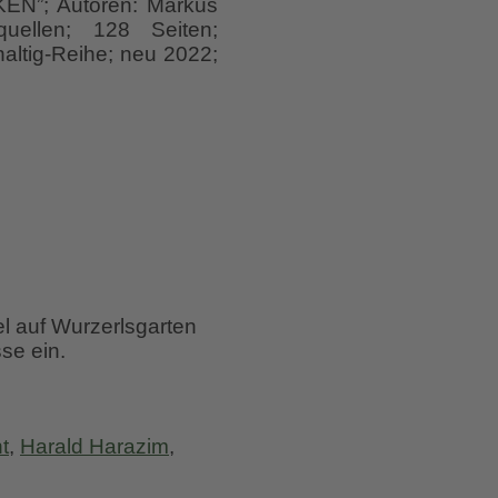
N”; Autoren: Markus
uellen; 128 Seiten;
altig-Reihe; neu 2022;
el auf Wurzerlsgarten
se ein.
t
,
Harald Harazim
,