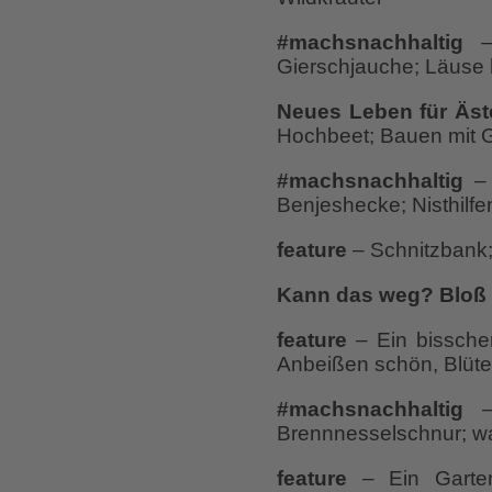
#machsnachhaltig
– 
Gierschjauche; Läuse
Neues Leben für Äst
Hochbeet; Bauen mit G
#machsnachhaltig
– 
Benjeshecke; Nisthilfe
feature
– Schnitzbank;
Kann das weg? Bloß 
feature
– Ein bissche
Anbeißen schön, Blüte
#machsnachhaltig
– 
Brennnesselschnur; wa
feature
– Ein Garte