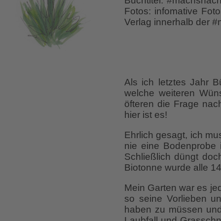
Buchtitel: #machsnachh
Fotos: infomative Fot
Verlag innerhalb der 
Als ich letztes Jahr 
welche weiteren Wü
öfteren die Frage na
hier ist es!
Ehrlich gesagt, ich m
nie eine Bodenprobe 
Schließlich düngt doc
Biotonne wurde alle 14
Mein Garten war es jed
so seine Vorlieben un
haben zu müssen und
Laubfall und Grasschni