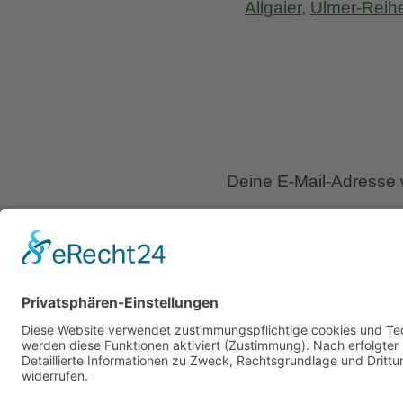
Allgaier
,
Ulmer-Reih
Deine E-Mail-Adresse wi
Kommentar
*