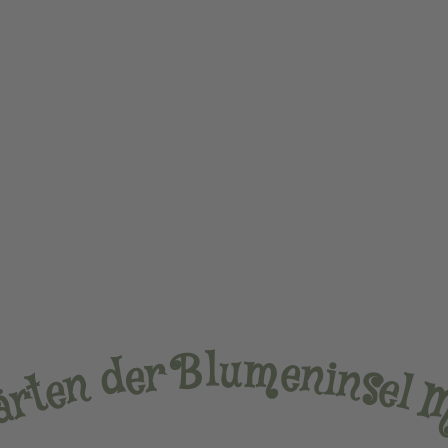
u
l
m
B
e
r
n
e
d
i
n
s
n
e
e
l
t
r
ä