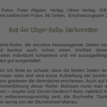
 Fotos: Peter Allgaier, Verlag: Ulmer Verlag, IS
it zahlreichen Fotos, 96 Seiten, Erscheinungsjahr
Aus der Ulmer-Reihe: Gartenreisen
ie-Reihe, die einzelne herausragende Gärten vorstel
d besitze auch schon einen Großteil diese
stets individuell kompetent und mit aussagefähi
os gut ausgestattet.
nkt: ich finde es schade, dass die letzten Seiten d
ormativ wäre dort eine kurze Aufstellung der bereit
n geplanter die demnächst erscheinen. Auch auf U
sammenführung dieser Reihe. Mühsam muss man si
hen –
maybe only Secret Gardens?
Nein, natürlich 
n verbesserungswürdig sind, die Buchreihe “Garte
ein wenig von der Blumeninsel Mainau.