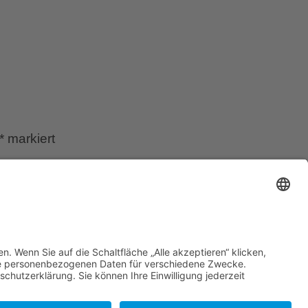
*
markiert