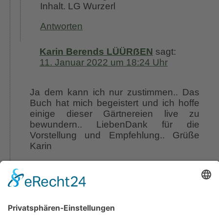
Inhalt. LG Wurzerl
Antworten
Karin Berends LÜÜRẞEN
sagt:
11. Januar 2022 um 18:24 Uhr
Ja dem kann ich nur zustimmen.. Das
Buch hat mich begeistert und ich hoffe
einige dieser Gärtnereien live zu
bewundern.. LiebenDank für die
Vorstellung und Empfehlung.. Grüße
Karin
Antworten
Das Wurzerl
sagt:
11. Januar 2022 um 22:05 Uhr