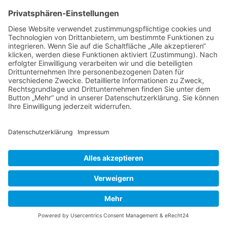
https://www.wurzerlsgarten.de/arbeiten/rot-im-
garten-auch-da-die-farbe-der-liebe/
Teile als erste*r diesen Beitrag:
Liebe Leser! Ihr könnt euch per E-Mail
informieren lassen, wenn neue Artikel auf
Wurzerlsgarten erscheinen.
Folgt dafür einfach
diesem Link
und gebt dort eure E-Mailadresse
ein.
8. April 2022
Schlagwörter:
Die Farbe weiß im Garten
,