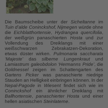
Die Baumscheibe unter der
Sicheltanne
im
Tuin d’alde Coninckshof, Nijmegen
würde ohne
die
Eichblatthortensie
,
Hydrangea quercifolia
,
der weißgrün panaschierten
Hosta
und zur
Vollendung des Dreiklangs mit einer
weißschwarzen Zebrakatzen-Dekoration,
etwas düster wirken.
Pulmonaria saccharata
‘Majeste’
das
silberne Lungenkraut
und
Lamiastrum galeobdolon ‘Hermanns Pride’
, die
Goldnessel
zeigen im Schattengarten des
Gartens
Picker
was panaschierte niedrige
Stauden an Helligkeit einbringen können. In der
Nepal-Pagode
in
Wiesent
findet sich wie im
Coninckshof
ein ähnlicher Dreiklang mit
Ballhortensie
,
panaschierter Hosta
und einer
hellen asiatischen
Steinlaterne
.