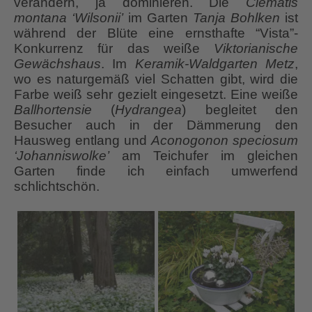
verändern, ja dominieren. Die
Clematis
montana ‘Wilsonii’
im Garten
Tanja Bohlken
ist
während der Blüte eine ernsthafte “Vista”-
Konkurrenz für das weiße
Viktorianische
Gewächshaus
. Im
Keramik-Waldgarten Metz
,
wo es naturgemäß viel Schatten gibt, wird die
Farbe weiß sehr gezielt eingesetzt. Eine weiße
Ballhortensie
(
Hydrangea
) begleitet den
Besucher auch in der Dämmerung den
Hausweg entlang und
Aconogonon speciosum
‘Johanniswolke’
am Teichufer im gleichen
Garten finde ich einfach umwerfend
schlichtschön.