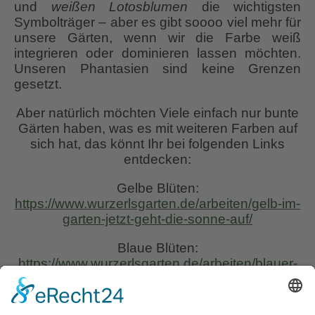
und
weißen Lotosblumen
die wichtigsten
Symbolträger – aber es gibt soooo viel mehr für
unsere Gärten, wenn wir die Farbe weiß
integrieren oder dominieren lassen möchten.
Unseren Phantasien sind keine Grenzen
gesetzt.
Aber natürlich möchten Viele einfach nur bunte
Gärten haben, was es mit weiteren Farben auf
sich hat, das könnt Ihr bei folgenden Links
entdecken:
Gelbe Blüten:
https://www.wurzerlsgarten.de/arbeiten/gelb-im-
garten-jetzt-geht-die-sonne-auf/
Blaue Blüten:
https://www.wurzerlsgarten.de/arbeiten/blauer-
himmel-blaues-meer-blauer-garten/
Rote Blüten: