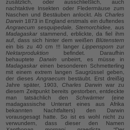
zusätzlich, oder ausschließlich, auch
nachtaktive Insekten oder Fledermäuse zum
Naschen und Bestäuben anlockt. Als
Charles
Darwin
1873 in England erstmals ein duftendes
Angraecum sesquipedale, Sternorchidee,
aus
Madagaskar
stammend, erblickte, da fiel ihm
auf, dass sich hinter dem weißen
Blütenstern
ein bis zu 40 cm !!! langer
Lippensporn
zur
Nektarproduktion
befindet. Daraufhin
behauptete
Darwin
unbeirrt, es müsse in
Madagaskar
einen besonderen Schmetterling
mit einem extrem langen Saugrüssel geben,
der dieses
Angraecum
bestäubt. Erst dreißig
Jahre später, 1903,
Charles Darwin
war zu
diesem Zeitpunkt bereits gestorben, entdeckte
man tatsächlich den
Schwärmer
(eine
madagassische Unterart eines aus Afrika
bekannten Nachtfalters) den Darwin
vorausgesagt hatte. So ist es wohl nicht zu
verwundern, dass dieser den Namen
Xanthopan morgani praedicta
, “Der